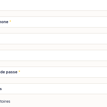
hone
 de passe
ys
toires