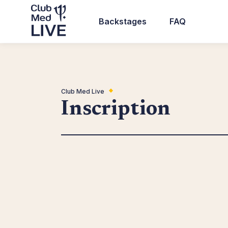
Aller
au
Backstages
FAQ
contenu
Top
principal
header
navigation
Club Med Live
Inscription