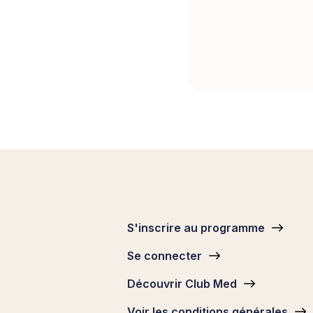
S'inscrire au programme
Pied
Se connecter
de
page
Découvrir Club Med
Voir les conditions générales