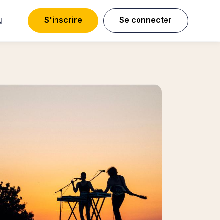
S
'
i
n
s
c
r
i
r
e
S
e
c
o
n
n
e
c
t
e
r
CH
NGLISH