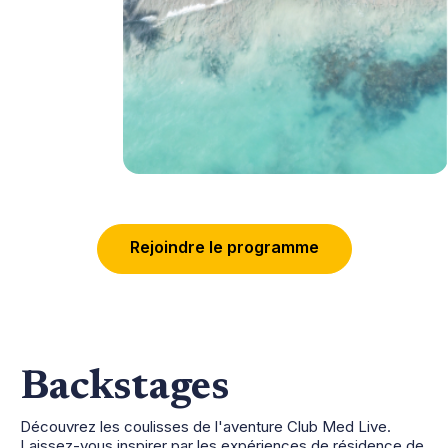
R
e
j
o
i
n
d
r
e
l
e
p
r
o
g
r
a
m
m
e
Backstages
Découvrez les coulisses de l'aventure Club Med Live.
Laissez-vous inspirer par les expériences de résidence de