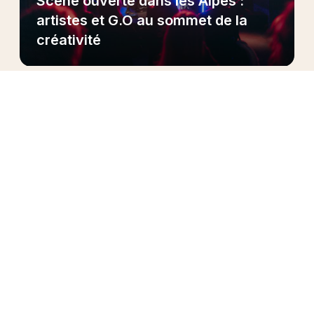
Scène ouverte dans les Alpes :
artistes et G.O au sommet de la
créativité
Pendant trois semaines, plus de 30 artistes du
programme
ont posé
leurs valises sur la scène
ouverte du Club Med de La Rosière, nichée au
cœur des Alpes, pour une résidence Live &
Créative unique en son genre.