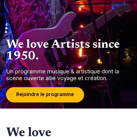
We love Artists since
1950.
Un programme musique & artistique dont la
scène ouverte
allie voyage et création.
R
e
j
o
i
n
d
r
e
l
e
p
r
o
g
r
a
m
m
e
We love