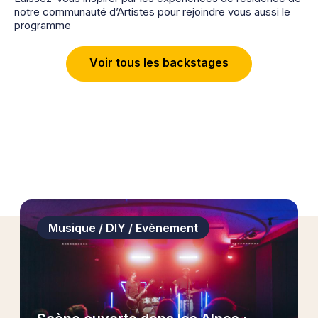
notre communauté d’Artistes pour rejoindre vous aussi le
programme
V
o
i
r
t
o
u
s
l
e
s
b
a
c
k
s
t
a
g
e
s
Musique / DIY / Evènement