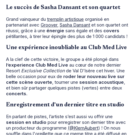
Le succès de Sasha Dansant et son quartet
Grand vainqueur du
t
remplin artistique
organisé en
partenariat avec
Groover
,
Sasha Dansant
et son quartet ont
réussi, grâce à une
énergie
sans égale et des
covers
pétillantes, à tirer leur épingle des plus de 1 000 candidats !
Une expérience inoubliable au Club Med Live
A la clef de cette victoire, le groupe a été plongé dans
l’experience Club Med Live
au cœur de notre dernier
Resort
Exclusive Collection
de Val D’Isère cet hiver. Une
belle occasion pour eux de
roder leur nouveau live sur
cette scène ouverte
, tourner une
session acoustique
,
et bien sûr partager quelques pistes (vertes) entre deux
concerts
.
Enregistrement d'un dernier titre en studio
En parlant de pistes, l’artiste s’est aussi vu offrir une
session en studio
pour enregistrer son dernier titre avec
un producteur du programme
(@KlemAubert
) ! On nous
souffle dans l'oreillette que ce meme titre a été
diffusé en