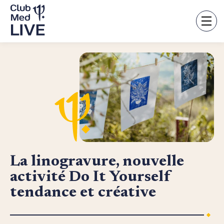
Aller
au
contenu
principal
La linogravure, nouvelle
activité Do It Yourself
tendance et créative