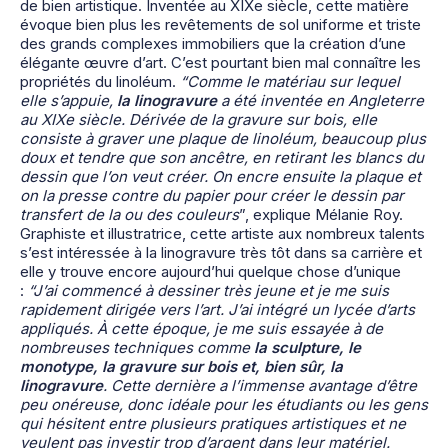
de bien artistique. Inventée au XIXe siècle, cette matière
évoque bien plus les revêtements de sol uniforme et triste
des grands complexes immobiliers que la création d’une
élégante œuvre d’art. C’est pourtant bien mal connaître les
propriétés du linoléum.
“Comme le matériau sur lequel
elle s’appuie,
la linogravure
a été inventée en Angleterre
au XIXe siècle. Dérivée de la gravure sur bois, elle
consiste à graver une plaque de linoléum, beaucoup plus
doux et tendre que son ancêtre, en retirant les blancs du
dessin que l’on veut créer. On encre ensuite la plaque et
on la presse contre du papier pour créer le dessin par
transfert de la ou des couleurs
”, explique Mélanie Roy.
Graphiste et illustratrice, cette artiste aux nombreux talents
s’est intéressée à la linogravure très tôt dans sa carrière et
elle y trouve encore aujourd’hui quelque chose d’unique
:
“J’ai commencé à dessiner très jeune et je me suis
rapidement dirigée vers l’art. J’ai intégré un lycée d’arts
appliqués. À cette époque, je me suis essayée à de
nombreuses techniques comme
la sculpture, le
monotype, la gravure sur bois et, bien sûr, la
linogravure
. Cette dernière a l’immense avantage d’être
peu onéreuse, donc idéale pour les étudiants ou les gens
qui hésitent entre plusieurs pratiques artistiques et ne
veulent pas investir trop d’argent dans leur matériel.