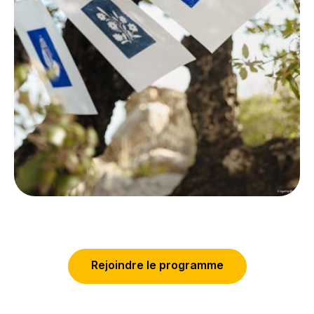
R
e
j
o
i
n
d
r
e
l
e
p
r
o
g
r
a
m
m
e