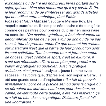
expositions ou de lire les nombreux livres portant sur le
sujet, qui sont bien plus nombreux qu’il n’y paraît. Enfin,
je leur recommande de s’intéresser aux grands artistes
qui ont utilisé cette technique, dont
Pablo
Picasso
et
Henri Matisse
”
, suggère Mélanie Roy. Elle
rappelle toutefois qu’il n’est pas nécessaire d’être un génie
comme ces peintres pour prendre du plaisir en linogravure.
Au contraire.
“De manière générale, il faut absolument
se
décomplexer
du fait de ne pas avoir de don ou de ne pas
réussir tout du premier coup. Ce que postent les artistes
sur Instagram n’est que la partie de leur production dont
ils sont satisfaits. Tout le monde rate et jette beaucoup
de choses. C’est comme le sport, c’est un exutoire. Il
n’est pas nécessaire d’être champion pour prendre du
plaisir et pratiquer au quotidien. Avec la pratique
artistique, c’est pareil”
, analyse la jeune femme avec
sagesse. Il faut dire que, d’après elle, son séjour à Cefalù, a
été une grande source d’inspiration :
“Le fait de pouvoir
m’installer au bord de la
piscine zen
ou dans la crique où
se déroulent les activités nautiques pour dessiner, au
calme, devant toute cette beauté, a été très inspirant, ça
m’a fait du bien dans ma pratique. D’ailleurs, j’en ai fait
une linogravure.”