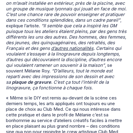
on m’avait installée en extérieur, près de la piscine, avec
un groupe de musique lyonnais qui jouait en face de moi.
C’est une chance rare de pouvoir enseigner et pratiquer
dans ces conditions splendides, dans un cadre pareil”
,
explique l’artiste.
“Il semble que cela a inspiré les GM
puisque tous les ateliers étaient pleins, par des gens très
différents les uns des autres. Des hommes, des femmes,
des jeunes, des quinquagénaires, des retraités, des
Français et des gens
d’autres nationalités
. Certains qui
voulaient s’essayer à la linogravure depuis longtemps,
d’autres qui découvraient la discipline, d’autres encore
qui voulaient ramener un souvenir à la maison”
, se
souvient Mélanie Roy.
“D’ailleurs, tout le monde est
reparti avec des impressions de son dessin et avec
sa
plaque de gravure
. C’est ça tout l’intérêt de la
linogravure, ça fonctionne à chaque fois.
« Même si le DIY est remis au-devant de la scène ces
derniers temps, les arts appliqués ont toujours eu une
place de choix au Club Med. Ce qui nous intéresse dans
cette pratique et dans le profil de Mélanie c’est sa
bonhommie au service d’ateliers créatifs faciles à mettre
en place plaisant au plus grand nombre – des conditions
sine qua non pour rejoindre le crew artistique Club Med